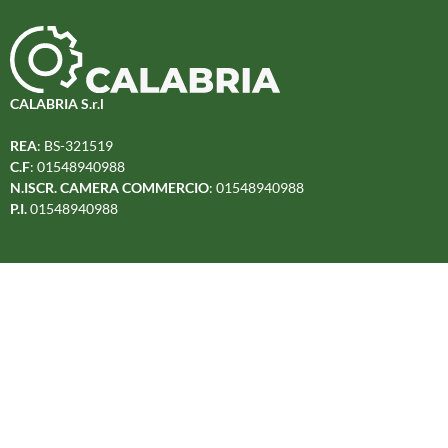
CALABRIA S.r.l
REA
: BS-321519
C.F
: 01548940988
N.ISCR. CAMERA COMMERCIO
: 01548940988
P.I.
01548940988