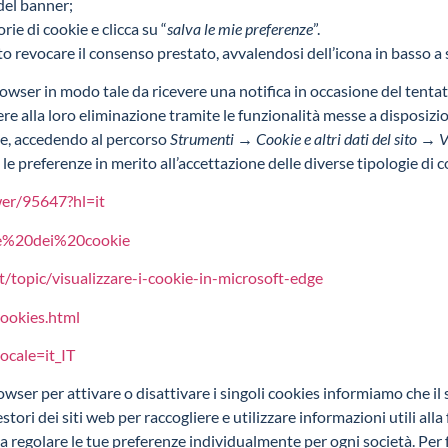
 del banner;
rie di cookie e clicca su “
salva le mie preferenze
”.
o revocare il consenso prestato, avvalendosi dell’icona in basso a 
rowser in modo tale da ricevere una notifica in occasione del tentat
ere alla loro eliminazione tramite le funzionalità messe a disposi
ge, accedendo al percorso
Strumenti → Cookie e altri dati del sito → Vedi
 le preferenze in merito all’accettazione delle diverse tipologie di 
wer/95647?hl=it
one%20dei%20cookie
t/topic/visualizzare-i-cookie-in-microsoft-edge
ookies.html
ocale=it_IT
rowser per attivare o disattivare i singoli cookies informiamo che il 
estori dei siti web per raccogliere e utilizzare informazioni utili a
iva regolare le tue preferenze individualmente per ogni società. Per 