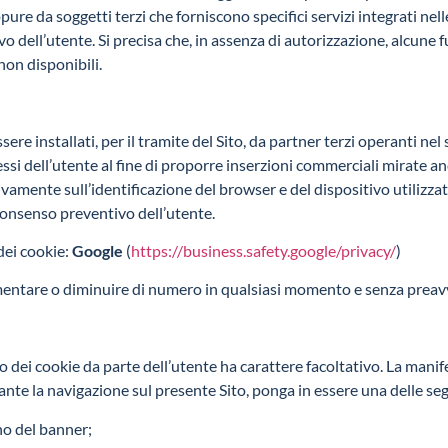
re da soggetti terzi che forniscono specifici servizi integrati nelle p
 dell’utente. Si precisa che, in assenza di autorizzazione, alcune f
on disponibili.
ere installati, per il tramite del Sito, da partner terzi operanti nel
essi dell’utente al fine di proporre inserzioni commerciali mirate a
vamente sull’identificazione del browser e del dispositivo utilizzato
consenso preventivo dell’utente.
dei cookie:
Google
(
https://business.safety.google/privacy/
)
entare o diminuire di numero in qualsiasi momento e senza preavvi
zo dei cookie da parte dell’utente ha carattere facoltativo. La mani
nte la navigazione sul presente Sito, ponga in essere una delle seg
no del banner;