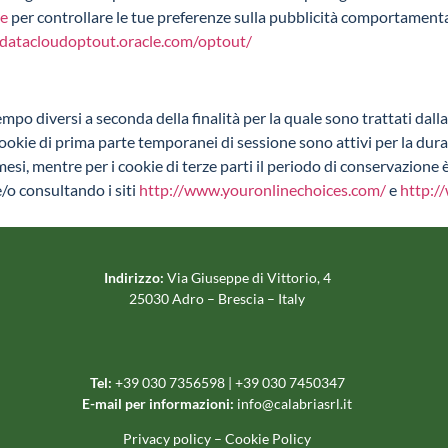
te
per controllare le tue preferenze sulla pubblicità comportamentale
datacloudoptout.oracle.com/optout/
po diversi a seconda della finalità per la quale sono trattati dalla 
okie di prima parte temporanei di sessione sono attivi per la durat
i, mentre per i cookie di terze parti il periodo di conservazione è in
 e/o consultando i siti
http://www.youronlinechoices.com/
e
http:/
Indirizzo:
Via Giuseppe di Vittorio, 4
25030 Adro – Brescia – Italy
Tel:
+39 030 7356598 | +39 030 7450347
E-mail per informazioni:
info@calabriasrl.it
Privacy policy
–
Cookie Policy