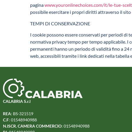
pagina
www.youronlinechoices.com/it/le-tue-scel
possibile esercitare i propri diritti attraverso il sito
TEMPI DI CONSERVAZIONE
I cookie possono essere conservati per periodi di tem
normativa privacy tempo per tempo applicabile. I co
permanenti hanno un periodo di validità fino a 24 mes
web, accessibili tramite i link dedicati nella tabella
CALABRIA S.r.l
REA
: BS-321519
C.F
: 01548940988
N.ISCR. CAMERA COMMERCIO
: 01548940988