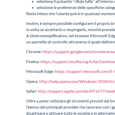
seleziona il pulsante “
rifiuta tutto
” all’interno
selezione le preferenze delle specifiche catego
Resta inteso che l’utente potrà in qualsiasi moment
Inoltre, è sempre possibile configurare il proprio b
in volta se accettarlo o respingerlo, nonché proced
A titolo esemplificativo, nel browser Microsoft Ed
un pannello di controllo attraverso il quale definire
Chrome:
https://support.google.com/chrome/ans
Firefox:
https://support.mozilla.org/it/kb/Gesti
Microsoft Edge:
https://support.microsoft.com/it-i
Opera:
http://help.opera.com/Windows/10.00/it/c
Safari:
http://support.apple.com/kb/HT1677?viewl
Oltre a poter utilizzare gli strumenti previsti dal b
l’elenco dei principali provider che lavorano con i g
disattivare o attivare tutte le società o in alternat